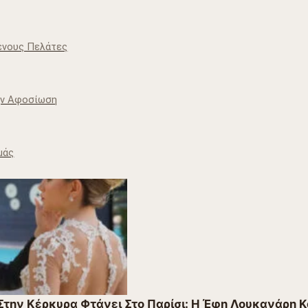
ένους Πελάτες
Την Αφοσίωση
μάς
την Κέρκυρα Φτάνει Στο Παρίσι: Η Έφη Λουκανάρη Και 