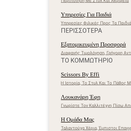
Περιποίηση Με Στυλ Και Ακρίβεια
Υπηρεσίες Για Παιδιά
Υπηρεσίες Φιλικές Προς Τα Παιδι
ΠΕΡΙΣΣΌΤΕΡΑ
Εξατομικευμένη Προσφορά
Διαφανής Τιμολόγηση, Γρήγορη Αν
ΤΟ ΚΟΜΜΩΤΉΡΙΟ
Scissors By Effi
Η Ιστορία, Το Στυλ Και Το Πάθος 
Λουκανάρη Έφη
Γνωρίστε Τον Καλλιτέχνη Πίσω Απ
Η Ομάδα Μας
Ταλαντούχα Χέρια, Έμπιστοι Επαγγ