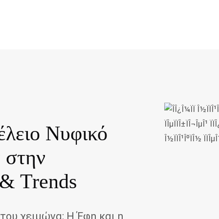
έλειο Νυφικό
 στην
 & Trends
του χειμώνα; Η Έφη και η