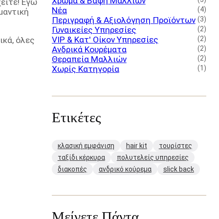
Χρώμα & Βαφή Μαλλιών
είτε! Εγώ
Νέα
(4)
μαντική
Περιγραφή & Αξιολόγηση Προϊόντων
(3)
Γυναικείες Υπηρεσίες
(2)
VIP & Κατ' Οίκον Υπηρεσίες
(2)
ικά, όλες
Ανδρικά Κουρέματα
(2)
Θεραπεία Μαλλιών
(2)
Χωρίς Κατηγορία
(1)
Ετικέτες
κλασική εμφάνιση
hair kit
τουρίστες
ταξίδι κέρκυρα
πολυτελείς υπηρεσίες
διακοπές
ανδρικό κούρεμα
slick back
Μείνετε Πάντα