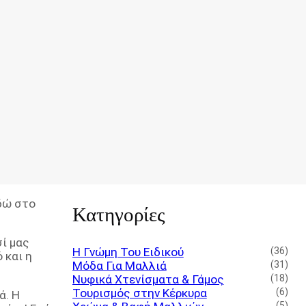
εδώ στο
Κατηγορίες
σί μας
Η Γνώμη Του Ειδικού
(36)
 και η
Μόδα Για Μαλλιά
(31)
Νυφικά Χτενίσματα & Γάμος
(18)
Τουρισμός στην Κέρκυρα
(6)
ά. Η
(5)