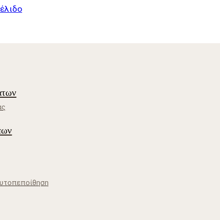
έλιδο
άτων
ας
εων
Αυτοπεποίθηση