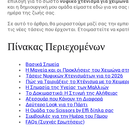
επιλογή για το σωστό
νυφικό χτένισμα για χειμών
και η δημιουργική μου ομάδα είμαστε εδώ για να σα
ημέρα της ζωής σας.
Σε αυτό το άρθρο, θα μοιραστούμε μαζί σας την εμπει
τις νέες τάσεις που έρχονται. Ετοιμαστείτε να κρα
Πίνακας Περιεχομένων
Βασικά Σημεία
Η Μαγεία και οι Προκλήσεις του Χειμώνα στ
Τάσεις Νυφικών Χτενισμάτων για το 2026
Πώς να Ταιριάξεις το Χτένισμα με το Χειμερ
Η Σημασία της Υγείας των Μαλλιών
Το Δοκιμαστικό: Η Στιγμή της Αλήθειας
Αξεσουάρ που Κάνουν τη Διαφορά
Δεύτερο Look για το Πάρτι
Η Ομάδα του Scissors by Effi δίπλα σας
Συμβουλές για την Ημέρα του Γάμου
FAQs (Συχνές Ερωτήσεις)