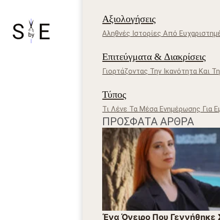
Αξιολογήσεις
Αληθνές Ιστορίες Από Ευχαριστημ
Επιτεύγματα & Διακρίσεις
Γιορτάζοντας Την Ικανότητα Και 
Τύπος
Τι Λένε Τα Μέσα Ενημέρωσης Για Ε
ΠΡΌΣΦΑΤΑ ΆΡΘΡΑ
Ένα Όνειρο Που Γεννήθηκε Σ