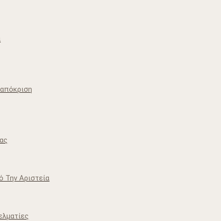
ά
ταπόκριση
Μας
ό Την Αριστεία
ελματίες