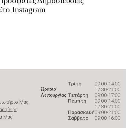
Πρόσφατες Δημοσιεύσεις
Στο Instagram
Τρίτη
09:00
-
14:00
Ωράριο
17:30
-
21:00
Λειτουργίας
Τετάρτη
09:00
-
17:00
Πέμπτη
09:00
-
14:00
μωτήριο Μας
17:30
-
21:00
άρη Έφη
Παρασκευή
09:00
-
21:00
α Μας
Σάββατο
09:00
-
16:00