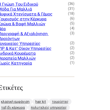
Η Γνώμη Του Ειδικού
(36)
Μόδα Για Μαλλιά
(31)
Νυφικά Χτενίσματα & Γάμος
(18)
Τουρισμός στην Κέρκυρα
(6)
Χρώμα & Βαφή Μαλλιών
(5)
Νέα
(4)
Περιγραφή & Αξιολόγηση 
(3)
Προϊόντων
Γυναικείες Υπηρεσίες
(2)
VIP & Κατ' Οίκον Υπηρεσίες
(2)
Ανδρικά Κουρέματα
(2)
Θεραπεία Μαλλιών
(2)
Χωρίς Κατηγορία
(1)
Ετικέτες
κλασική εμφάνιση
hair kit
τουρίστες
ταξίδι κέρκυρα
πολυτελείς υπηρεσίες