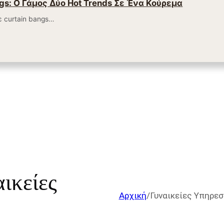
gs: Ο Γάμος Δύο Hot Trends Σε Ένα Κούρεμα
 curtain bangs…
ικείες
Αρχική
/
Γυναικείες Υπηρεσ