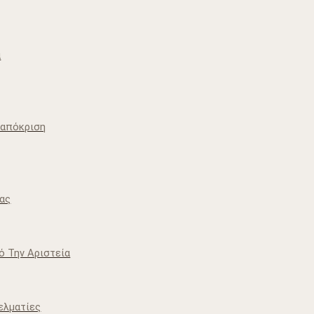
ά
ταπόκριση
Μας
ό Την Αριστεία
ελματίες