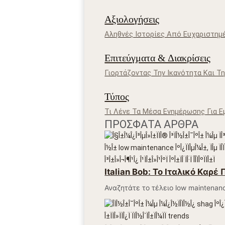
Αξιολογήσεις
Αληθνές Ιστορίες Από Ευχαριστημ
Επιτεύγματα & Διακρίσεις
Γιορτάζοντας Την Ικανότητα Και 
Τύπος
Τι Λένε Τα Μέσα Ενημέρωσης Για Ε
ΠΡΌΣΦΑΤΑ ΆΡΘΡΑ
Italian Bob: Το Ιταλικό Καρέ
Αναζητάτε το τέλειο low maintenan