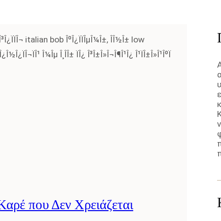
 Καρέ που Δεν Χρειάζεται