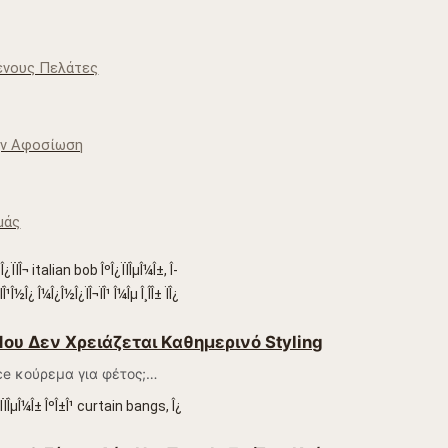
ένους Πελάτες
Την Αφοσίωση
μάς
 Που Δεν Χρειάζεται Καθημερινό Styling
ce κούρεμα για φέτος;…