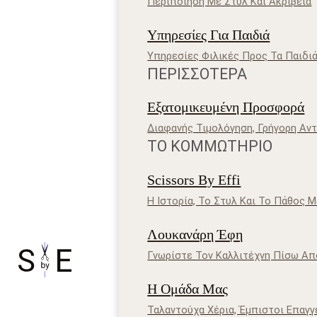
Περιποίηση Με Στυλ Και Ακρίβεια
Υπηρεσίες Για Παιδιά
Υπηρεσίες Φιλικές Προς Τα Παιδι
ΠΕΡΙΣΣΌΤΕΡΑ
Εξατομικευμένη Προσφορά
Διαφανής Τιμολόγηση, Γρήγορη Αν
ΤΟ ΚΟΜΜΩΤΉΡΙΟ
Scissors By Effi
Η Ιστορία, Το Στυλ Και Το Πάθος 
Λουκανάρη Έφη
Γνωρίστε Τον Καλλιτέχνη Πίσω Απ
Η Ομάδα Μας
Ταλαντούχα Χέρια, Έμπιστοι Επαγγ