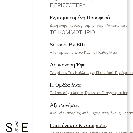
ΠΕΡΙΣΣΌΤΕΡΑ
Εξατομικευμένη Προσφορά
Διαφανής Τιμολόγηση, Γρήγορη Ανταπόκριση
ΤΟ ΚΟΜΜΩΤΉΡΙΟ
Scissors By Effi
Η Ιστορία, Το Στυλ Και Το Πάθος Μας
Λουκανάρη Έφη
Γνωρίστε Τον Καλλιτέχνη Πίσω Από Την Αριστ
Η Ομάδα Μας
Ταλαντούχα Χέρια, Έμπιστοι Επαγγελματίες
Αξιολογήσεις
Αληθνές Ιστορίες Από Ευχαριστημένους Πελά
Επιτεύγματα & Διακρίσεις