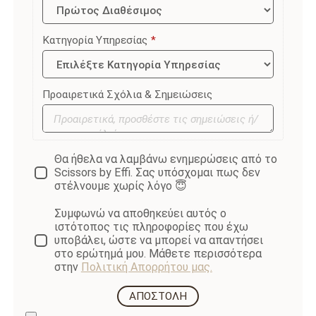
Κατηγορία Υπηρεσίας
*
Νυφικές Υπηρεσίες
Υπηρεσίες Ειδικών Περιστάσεων
Υπηρεσίες Για Γυναίκες
Υπηρεσίες Για Άνδρες
Υπηρεσίες Για Παιδιά
Προαιρετικά Σχόλια & Σημειώσεις
*
*
*
*
*
Επιλέξτε τις υπηρεσίες νυφικού
Επιλέξτε τις υπηρεσίες σας για
Επιλέξτε τις υπηρεσίες σας για
Επιλέξτε τις υπηρεσίες σας για
Επιλέξτε τις υπηρεσίες για τα παιδιά
χτενίσματος
ειδικές περιστάσεις
γυναίκες
άνδρες
σας
Θα ήθελα να λαμβάνω ενημερώσεις από το
Scissors by Effi. Σας υπόσχομαι πως δεν
στέλνουμε χωρίς λόγο 😇
Συμφωνώ να αποθηκεύει αυτός ο
ιστότοπος τις πληροφορίες που έχω
υποβάλει, ώστε να μπορεί να απαντήσει
στο ερώτημά μου. Μάθετε περισσότερα
στην
Πολιτική Απορρήτου μας.
ΑΠΟΣΤΟΛΉ