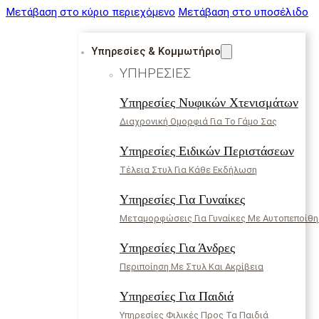
Μετάβαση στο κύριο περιεχόμενο
Μετάβαση στο υποσέλιδο
Υπηρεσίες & Κομμωτήριο
ΥΠΗΡΕΣΊΕΣ
Υπηρεσίες Νυφικών Χτενισμάτων
Διαχρονική Ομορφιά Για Το Γάμο Σας
Υπηρεσίες Ειδικών Περιστάσεων
Τέλεια Στυλ Για Κάθε Εκδήλωση
Υπηρεσίες Για Γυναίκες
Μεταμορφώσεις Για Γυναίκες Με Αυτοπεποίθ
Υπηρεσίες Για Άνδρες
Περιποίηση Με Στυλ Και Ακρίβεια
Υπηρεσίες Για Παιδιά
Υπηρεσίες Φιλικές Προς Τα Παιδιά