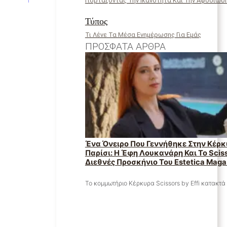
Γιορτάζοντας Την Ικανότητα Και Την Αφοσίωσ
Τύπος
Τι Λένε Τα Μέσα Ενημέρωσης Για Εμάς
ΠΡΌΣΦΑΤΑ ΆΡΘΡΑ
Ένα Όνειρο Που Γεννήθηκε Στην Κέρκ
Παρίσι: Η Έφη Λουκανάρη Και Το Scisso
Διεθνές Προσκήνιο Του Estetica Maga
Το κομμωτήριο Κέρκυρα Scissors by Effi κατακτά