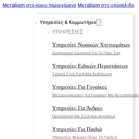
Μετάβαση στο κύριο περιεχόμενο
Μετάβαση στο υποσέλιδο
Υπηρεσίες & Κομμωτήριο
ΥΠΗΡΕΣΊΕΣ
Υπηρεσίες Νυφικών Χτενισμάτων
Διαχρονική Ομορφιά Για Το Γάμο Σας
Υπηρεσίες Ειδικών Περιστάσεων
Τέλεια Στυλ Για Κάθε Εκδήλωση
Υπηρεσίες Για Γυναίκες
Μεταμορφώσεις Για Γυναίκες Με Αυτοπεποίθ
Υπηρεσίες Για Άνδρες
Περιποίηση Με Στυλ Και Ακρίβεια
Υπηρεσίες Για Παιδιά
Υπηρεσίες Φιλικές Προς Τα Παιδιά