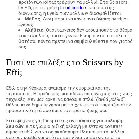
προϊόντων καταστρέφουν τα μαλλιά. Στο Scissors
by Effi, με τη χρήση
bond builders
και σωστής
διάγνωσης, η υγεία των μαλλιών διασφαλίζεται.
Μύθος:
Δεν μπορώ να κάνω ανταύγειες αν είμαι
έγκυος.
Αλήθεια:
Οι ανταύγειες δεν ακουμπούν στο δέρμα
του κεφαλιού, οπότε γενικά θεωρούνται ασφαλείς.
Ωστόσο, πάντα πρέπει να συμβουλεύεστε τον γιατρό
σας.
Γιατί να επιλέξεις το Scissors by
Effi;
Εδώ στην Κέρκυρα, αγαπάμε την ομορφιά και την
περιποίηση. Η ομάδα μας εκπαιδεύεται συνεχώς στις νέες
τεχνικές. Δεν μας αρκεί να κάνουμε απλά “
ξανθά μαλλιά
“.
Θέλουμε να δημιουργήσουμε το χρώμα που ταιριάζει στην
προσωπικότητά σου και στον τρόπο ζωής σου.
Είτε ψάχνεις για διακριτικές
ανταύγειες για κάλυψη
λευκών
, είτε για μια ριζική αλλαγή με έντονα contrast,
είμαστε εδώ για να σε ακούσουμε. Βλέπουμε τα μαλλιά
σου σαν καμβά και στόχος μας είναι να φύγεις από το