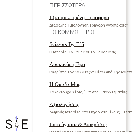
ΠΕΡΙΣΣΌΤΕΡΑ
Εξατομικευμένη Προσφορά
Διαφανής Τιμολόγηση, Γρήγορη Ανταπόκριση
ΤΟ ΚΟΜΜΩΤΉΡΙΟ
Scissors By Effi
Η Ιστορία, Το Στυλ Και Το Πάθος Μας
Λουκανάρη Έφη
Γνωρίστε Τον Καλλιτέχνη Πίσω Από Την Αριστ
Η Ομάδα Μας
Ταλαντούχα Χέρια, Έμπιστοι Επαγγελματίες
Αξιολογήσεις
Αληθνές Ιστορίες Από Ευχαριστημένους Πελά
Επιτεύγματα & Διακρίσεις