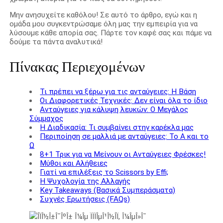
Μην ανησυχείτε καθόλου! Σε αυτό το άρθρο, εγώ και η
ομάδα μου συγκεντρώσαμε όλη μας την εμπειρία για να
λύσουμε κάθε απορία σας. Πάρτε τον καφέ σας και πάμε να
δούμε τα πάντα αναλυτικά!
Πίνακας Περιεχομένων
Τι πρέπει να ξέρω για τις ανταύγειες: Η Βάση
Οι Διαφορετικές Τεχνικές: Δεν είναι όλα το ίδιο
Ανταύγειες για κάλυψη λευκών: Ο Μεγάλος
Σύμμαχος
Η Διαδικασία: Τι συμβαίνει στην καρέκλα μας
Περιποίηση σε μαλλιά με ανταύγειες: Το Α και το
Ω
8+1 Τρικ για να Μείνουν οι Ανταύγειες Φρέσκες!
Μύθοι και Αλήθειες
Γιατί να επιλέξεις το Scissors by Effi;
Η Ψυχολογία της Αλλαγής
Key Takeaways (Βασικά Συμπεράσματα)
Συχνές Ερωτήσεις (FAQs)