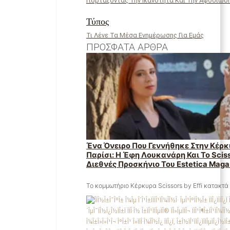
Γιορτάζοντας Την Ικανότητα Και Την Αφοσίωσ
Τύπος
Τι Λένε Τα Μέσα Ενημέρωσης Για Εμάς
ΠΡΌΣΦΑΤΑ ΆΡΘΡΑ
Ένα Όνειρο Που Γεννήθηκε Στην Κέρκ
Παρίσι: Η Έφη Λουκανάρη Και Το Scisso
Διεθνές Προσκήνιο Του Estetica Maga
Το κομμωτήριο Κέρκυρα Scissors by Effi κατακτά