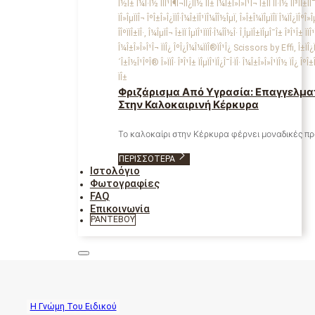
Φριζάρισμα Από Υγρασία: Επαγγελμα
Στην Καλοκαιρινή Κέρκυρα
Το καλοκαίρι στην Κέρκυρα φέρνει μοναδικές π
ΠΕΡΙΣΣΌΤΕΡΑ
Ιστολόγιο
Φωτογραφίες
FAQ
Επικοινωνία
ΡΑΝΤΕΒΟΎ
Η Γνώμη Του Ειδικού