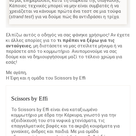
να μας ενημερώσεις κατά τη διάρκεια της διάγνωσης.
Κάποιες τεχνικές μπορεί να μην είναι συμβατές ή να
χρειάζεται να κάνουμε πρώτα ένα τεστ σε μια τούφα
(
strand test
) για να δούμε πώς θα αντιδράσει η τρίχα.
Ελπίζω αυτός ο οδηγός να σας φάνηκε χρήσιμος! Αν έχετε
κι άλλες απορίες για το
τι πρέπει να ξέρω για τις
ανταύγειες
, μη διστάσετε να μας στείλετε μήνυμα ή να
περάσετε από το κομμωτήριο. Ανυπομονούμε να σας
δούμε και να δημιουργήσουμε μαζί το τέλειο χρώμα για
εσάς!
Με αγάπη,
Η Έφη και η ομάδα του Scissors by Effi
Scissors by Effi
Το Scissors by Effi είναι ένα καταξιωμένο
κομμωτήριο με έδρα την Κέρκυρα, γνωστό για την
εξειδίκευσή του στα νυφικά χτενίσματα, τις
επαγγελματικές βαφές και τα ακριβή κουρέματα για
γυναίκες, άνδρες και παιδιά. Με μια ομάδα