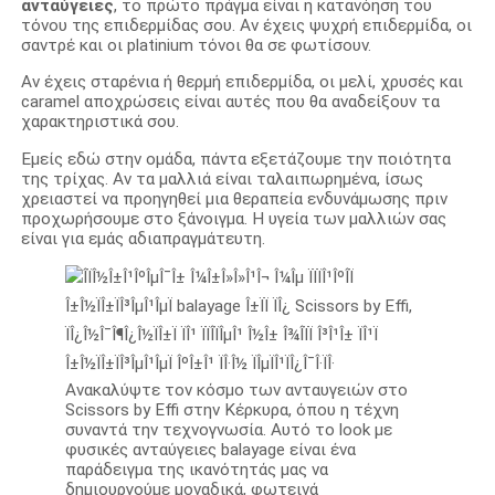
ανταύγειες
, το πρώτο πράγμα είναι η κατανόηση του
τόνου της επιδερμίδας σου. Αν έχεις ψυχρή επιδερμίδα, οι
σαντρέ και οι platinium τόνοι θα σε φωτίσουν.
Αν έχεις σταρένια ή θερμή επιδερμίδα, οι μελί, χρυσές και
caramel αποχρώσεις είναι αυτές που θα αναδείξουν τα
χαρακτηριστικά σου.
Εμείς εδώ στην ομάδα, πάντα εξετάζουμε την ποιότητα
της τρίχας. Αν τα μαλλιά είναι ταλαιπωρημένα, ίσως
χρειαστεί να προηγηθεί μια θεραπεία ενδυνάμωσης πριν
προχωρήσουμε στο ξάνοιγμα. Η υγεία των μαλλιών σας
είναι για εμάς αδιαπραγμάτευτη.
Ανακαλύψτε τον κόσμο των ανταυγειών στο
Scissors by Effi στην Κέρκυρα, όπου η τέχνη
συναντά την τεχνογνωσία. Αυτό το look με
φυσικές ανταύγειες balayage είναι ένα
παράδειγμα της ικανότητάς μας να
δημιουργούμε μοναδικά, φωτεινά