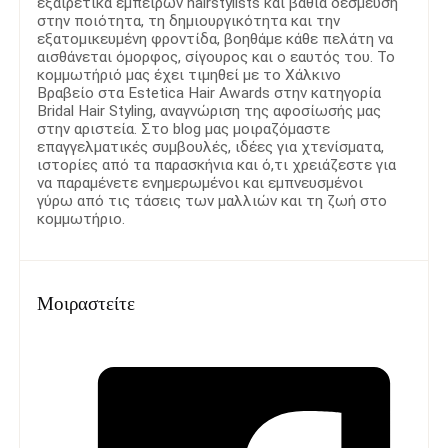
εξαιρετικά έμπειρων hairstylists και βαθιά δέσμευση
στην ποιότητα, τη δημιουργικότητα και την
εξατομικευμένη φροντίδα, βοηθάμε κάθε πελάτη να
αισθάνεται όμορφος, σίγουρος και ο εαυτός του. Το
κομμωτήριό μας έχει τιμηθεί με το Χάλκινο
Βραβείο στα Estetica Hair Awards στην κατηγορία
Bridal Hair Styling, αναγνώριση της αφοσίωσής μας
στην αριστεία. Στο blog μας μοιραζόμαστε
επαγγελματικές συμβουλές, ιδέες για χτενίσματα,
ιστορίες από τα παρασκήνια και ό,τι χρειάζεστε για
να παραμένετε ενημερωμένοι και εμπνευσμένοι
γύρω από τις τάσεις των μαλλιών και τη ζωή στο
κομμωτήριο.
Μοιραστείτε