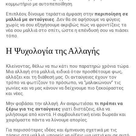
κομμωτήριο με αυτοπεποίθηση.
Επιπλέον, δίνουμε τεράστια έμφαση στην
περιποίηση σε
μαλλιά με ανταύγειες
. Δεν θα σε αφήσουμε να φύγεις
χωρίς να σου εξηγήσουμε ακριβώς πώς να φροντίζεις τα
νέα σου μαλλιά στο σπίτι, ώστε η επένδυσή σου να πιάσει
τόπο.
Η Ψυχολογία της Αλλαγής
Κλείνοντας, θέλω να πω κάτι που παρατηρώ χρόνια τώρα.
Μια αλλαγή στα μαλλιά, ειδικά όταν προσθέτουμε φως,
αλλάζει και τη διάθεσή μας. Οι ανταύγειες έχουν τον
τρόπο να φωτίζουν το πρόσωπο, να “μαλακώνουν” τις
γωνίες και να μας κάνουν να δείχνουμε πιο ξεκούραστες
και νέες.
Μην φοβάσαι την αλλαγή. Αν αναρωτιέσαι
τι πρέπει να
ξέρω για τις ανταύγειες
γιατί διστάζεις, έλα να
μιλήσουμε από κοντά. Η συμβουλευτική είναι δωρεάν και
χαιρόμαστε πάντα να λύνουμε απορίες.
Για περισσότερες ιδέες και έμπνευση σχετικά με τις
τάσεις στα μαλλιά, μπορείς να ρίξεις μια ματιά και σε αυτό