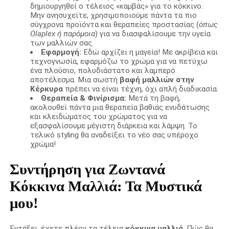
δημιουργηθεί ο τέλειος «καμβάς» για το κόκκινο.
Μην ανησυχείτε, χρησιμοποιούμε πάντα τα πιο
σύγχρονα προϊόντα και θεραπείες προστασίας (
όπως
Olaplex ή παρόμοια
) για να διασφαλίσουμε την υγεία
των μαλλιών σας.
Εφαρμογή:
Εδώ αρχίζει η μαγεία! Με ακρίβεια και
τεχνογνωσία, εφαρμόζω το χρώμα για να πετύχω
ένα πλούσιο, πολυδιάστατο και λαμπερό
αποτέλεσμα. Μια σωστή
βαφή μαλλιών στην
Κέρκυρα
πρέπει να είναι τέχνη, όχι απλή διαδικασία.
Θεραπεία & Φινίρισμα:
Μετά τη βαφή,
ακολουθεί πάντα μια θεραπεία βαθιάς ενυδάτωσης
και κλειδώματος του χρώματος για να
εξασφαλίσουμε μέγιστη διάρκεια και λάμψη. Το
τελικό styling θα αναδείξει το νέο σας υπέροχο
χρώμα!
Συντήρηση για Ζωντανά
Κόκκινα Μαλλιά: Τα Μυστικά
μου!
Εντάξει, έχετε πλέον τα τέλεια
κόκκινα μαλλιά
. Πώς θα