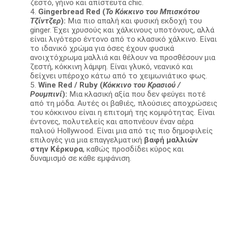
ζεστό, γήινο και απίστευτα chic.
Gingerbread Red (
Το Κόκκινο του Μπισκότου
Τζίντζερ
):
Μια πιο απαλή και φυσική εκδοχή του
ginger. Έχει χρυσούς και χάλκινους υποτόνους, αλλά
είναι λιγότερο έντονο από το κλασικό χάλκινο. Είναι
το ιδανικό χρώμα για όσες έχουν φυσικά
ανοιχτόχρωμα μαλλιά και θέλουν να προσθέσουν μια
ζεστή, κόκκινη λάμψη. Είναι γλυκό, νεανικό και
δείχνει υπέροχο κάτω από το χειμωνιάτικο φως.
Wine Red / Ruby (
Κόκκινο του Κρασιού /
Ρουμπινί
):
Μια κλασική αξία που δεν φεύγει ποτέ
από τη μόδα. Αυτές οι βαθιές, πλούσιες αποχρώσεις
του κόκκινου είναι η επιτομή της κομψότητας. Είναι
έντονες, πολυτελείς και αποπνέουν έναν αέρα
παλιού Hollywood. Είναι μια από τις πιο δημοφιλείς
επιλογές για μια επαγγελματική
βαφή μαλλιών
στην Κέρκυρα
, καθώς προσδίδει κύρος και
δυναμισμό σε κάθε εμφάνιση.