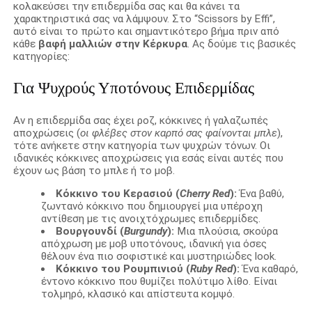
κολακεύσει την επιδερμίδα σας και θα κάνει τα
χαρακτηριστικά σας να λάμψουν. Στο “Scissors by Effi”,
αυτό είναι το πρώτο και σημαντικότερο βήμα πριν από
κάθε
βαφή μαλλιών στην Κέρκυρα
. Ας δούμε τις βασικές
κατηγορίες:
Για Ψυχρούς Υποτόνους Επιδερμίδας
Αν η επιδερμίδα σας έχει ροζ, κόκκινες ή γαλαζωπές
αποχρώσεις (
οι φλέβες στον καρπό σας φαίνονται μπλε
),
τότε ανήκετε στην κατηγορία των ψυχρών τόνων. Οι
ιδανικές κόκκινες αποχρώσεις για εσάς είναι αυτές που
έχουν ως βάση το μπλε ή το μοβ.
Κόκκινο του Κερασιού (
Cherry Red
):
Ένα βαθύ,
ζωντανό κόκκινο που δημιουργεί μια υπέροχη
αντίθεση με τις ανοιχτόχρωμες επιδερμίδες.
Βουργουνδί (
Burgundy
):
Μια πλούσια, σκούρα
απόχρωση με μοβ υποτόνους, ιδανική για όσες
θέλουν ένα πιο σοφιστικέ και μυστηριώδες look.
Κόκκινο του Ρουμπινιού (
Ruby Red
):
Ένα καθαρό,
έντονο κόκκινο που θυμίζει πολύτιμο λίθο. Είναι
τολμηρό, κλασικό και απίστευτα κομψό.