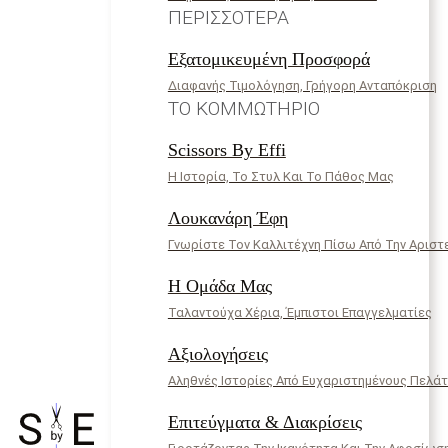
ΠΕΡΙΣΣΌΤΕΡΑ
Εξατομικευμένη Προσφορά
Διαφανής Τιμολόγηση, Γρήγορη Ανταπόκριση
ΤΟ ΚΟΜΜΩΤΉΡΙΟ
Scissors By Effi
Η Ιστορία, Το Στυλ Και Το Πάθος Μας
Λουκανάρη Έφη
Γνωρίστε Τον Καλλιτέχνη Πίσω Από Την Αριστ
Η Ομάδα Μας
Ταλαντούχα Χέρια, Έμπιστοι Επαγγελματίες
Αξιολογήσεις
Αληθνές Ιστορίες Από Ευχαριστημένους Πελά
Επιτεύγματα & Διακρίσεις