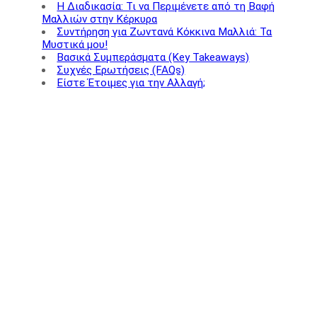
Η Διαδικασία: Τι να Περιμένετε από τη Βαφή
Μαλλιών στην Κέρκυρα
Συντήρηση για Ζωντανά Κόκκινα Μαλλιά: Τα
Μυστικά μου!
Βασικά Συμπεράσματα (Key Takeaways)
Συχνές Ερωτήσεις (FAQs)
Είστε Έτοιμες για την Αλλαγή;