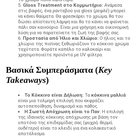
Gloss Treatment στο Κομμωτήριο:
Ανάμεσα
στις βαφές, ένα ραντεβού για gloss (
ρεφλέ
) μπορεί
να κάνει θαύματα. Θα φρεσκάρει το χρώμα, θα του
δώσει απίστευτη λάμψη και θα το κάνει να φαίνεται
πάλι σαν καινούριο. Είναι μια γρήγορη και οικονομική
λύση για να παρατείνετε τη ζωή της βαφής σας.
Προστασία από Ήλιο και Χλώριο:
Ο ήλιος και το
χλώριο της πισίνας ξεθωριάζουν το κόκκινο χρώμα
ταχύτατα. Φοράτε καπέλο το καλοκαίρι και
χρησιμοποιείτε προϊόντα με UV φίλτρα.
Βασικά Συμπεράσματα (
Key
Takeaways
)
Το Κόκκινο είναι Δήλωση:
Τα
κόκκινα μαλλιά
είναι μια τολμηρή επιλογή που εκφράζει
αυτοπεποίθηση, δυναμισμό και πάθος.
Η Σωστή Απόχρωση είναι το Παν:
Η επιλογή
της ιδανικής κόκκινης απόχρωσης με βάση τον
υποτόνο της επιδερμίδας σας (
ψυχρό, θερμό,
ουδέτερο
) είναι το κλειδί για ένα κολακευτικό
αποτέλεσμα.