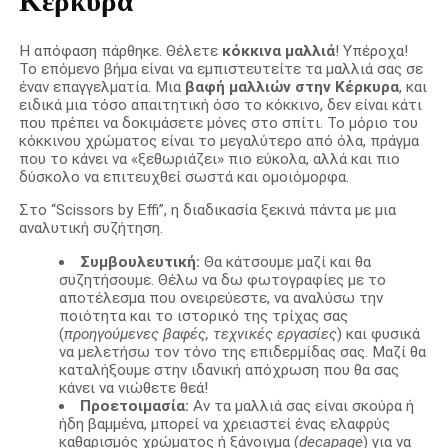
Κέρκυρα
Η απόφαση πάρθηκε. Θέλετε
κόκκινα μαλλιά
! Υπέροχα!
Το επόμενο βήμα είναι να εμπιστευτείτε τα μαλλιά σας σε
έναν επαγγελματία. Μια
βαφή μαλλιών στην Κέρκυρα
, και
ειδικά μια τόσο απαιτητική όσο το κόκκινο, δεν είναι κάτι
που πρέπει να δοκιμάσετε μόνες στο σπίτι. Το μόριο του
κόκκινου χρώματος είναι το μεγαλύτερο από όλα, πράγμα
που το κάνει να «ξεθωριάζει» πιο εύκολα, αλλά και πιο
δύσκολο να επιτευχθεί σωστά και ομοιόμορφα.
Στο “Scissors by Effi”, η διαδικασία ξεκινά πάντα με μια
αναλυτική συζήτηση.
Συμβουλευτική:
Θα κάτσουμε μαζί και θα
συζητήσουμε. Θέλω να δω φωτογραφίες με το
αποτέλεσμα που ονειρεύεστε, να αναλύσω την
ποιότητα και το ιστορικό της τρίχας σας
(
προηγούμενες βαφές, τεχνικές εργασίες
) και φυσικά
να μελετήσω τον τόνο της επιδερμίδας σας. Μαζί θα
καταλήξουμε στην ιδανική απόχρωση που θα σας
κάνει να νιώθετε θεά!
Προετοιμασία:
Αν τα μαλλιά σας είναι σκούρα ή
ήδη βαμμένα, μπορεί να χρειαστεί ένας ελαφρύς
καθαρισμός χρώματος ή ξάνοιγμα (
decapage
) για να