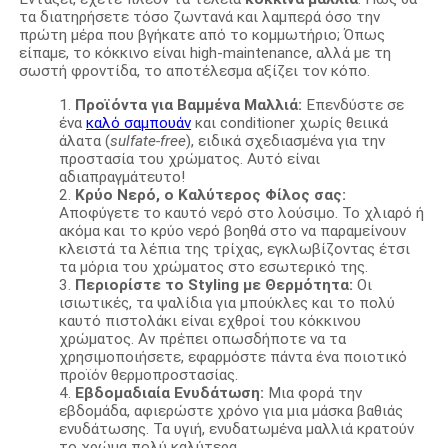
τα διατηρήσετε τόσο ζωντανά και λαμπερά όσο την
πρώτη μέρα που βγήκατε από το κομμωτήριο; Όπως
είπαμε, το κόκκινο είναι high-maintenance, αλλά με τη
σωστή φροντίδα, το αποτέλεσμα αξίζει τον κόπο.
Προϊόντα για Βαμμένα Μαλλιά:
Επενδύστε σε
ένα
καλό σαμπουάν
και conditioner χωρίς θειικά
άλατα (
sulfate-free
), ειδικά σχεδιασμένα για την
προστασία του χρώματος. Αυτό είναι
αδιαπραγμάτευτο!
Κρύο Νερό, ο Καλύτερος Φίλος σας:
Αποφύγετε το καυτό νερό στο λούσιμο. Το χλιαρό ή
ακόμα και το κρύο νερό βοηθά στο να παραμείνουν
κλειστά τα λέπια της τρίχας, εγκλωβίζοντας έτσι
τα μόρια του χρώματος στο εσωτερικό της.
Περιορίστε το Styling με Θερμότητα:
Οι
ισιωτικές, τα ψαλίδια για μπούκλες και το πολύ
καυτό πιστολάκι είναι εχθροί του κόκκινου
χρώματος. Αν πρέπει οπωσδήποτε να τα
χρησιμοποιήσετε, εφαρμόστε πάντα ένα ποιοτικό
προϊόν θερμοπροστασίας.
Εβδομαδιαία Ενυδάτωση:
Μια φορά την
εβδομάδα, αφιερώστε χρόνο για μια μάσκα βαθιάς
ενυδάτωσης. Τα υγιή, ενυδατωμένα μαλλιά κρατούν
το χρώμα πολύ καλύτερα.