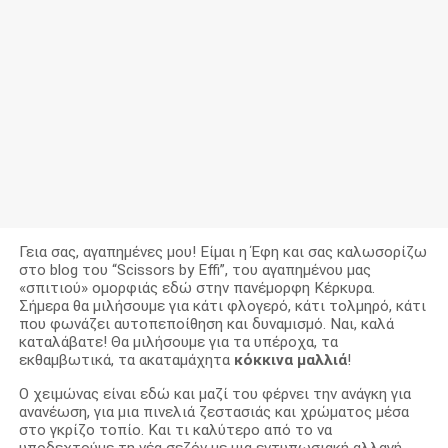
Γεια σας, αγαπημένες μου! Είμαι η Έφη και σας καλωσορίζω
στο blog του “Scissors by Effi”, του αγαπημένου μας
«σπιτιού» ομορφιάς εδώ στην πανέμορφη Κέρκυρα.
Σήμερα θα μιλήσουμε για κάτι φλογερό, κάτι τολμηρό, κάτι
που φωνάζει αυτοπεποίθηση και δυναμισμό. Ναι, καλά
καταλάβατε! Θα μιλήσουμε για τα υπέροχα, τα
εκθαμβωτικά, τα ακαταμάχητα
κόκκινα μαλλιά
!
Ο χειμώνας είναι εδώ και μαζί του φέρνει την ανάγκη για
ανανέωση, για μια πινελιά ζεστασιάς και χρώματος μέσα
στο γκρίζο τοπίο. Και τι καλύτερο από το να
υποδεχτούμε τη νέα σεζόν με μια εντυπωσιακή αλλαγή