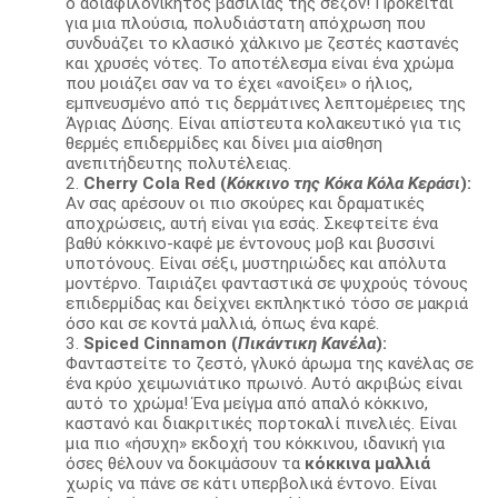
ο αδιαφιλονίκητος βασιλιάς της σεζόν! Πρόκειται
για μια πλούσια, πολυδιάστατη απόχρωση που
συνδυάζει το κλασικό χάλκινο με ζεστές καστανές
και χρυσές νότες. Το αποτέλεσμα είναι ένα χρώμα
που μοιάζει σαν να το έχει «ανοίξει» ο ήλιος,
εμπνευσμένο από τις δερμάτινες λεπτομέρειες της
Άγριας Δύσης. Είναι απίστευτα κολακευτικό για τις
θερμές επιδερμίδες και δίνει μια αίσθηση
ανεπιτήδευτης πολυτέλειας.
Cherry Cola Red (
Κόκκινο της Κόκα Κόλα Κεράσι
):
Αν σας αρέσουν οι πιο σκούρες και δραματικές
αποχρώσεις, αυτή είναι για εσάς. Σκεφτείτε ένα
βαθύ κόκκινο-καφέ με έντονους μοβ και βυσσινί
υποτόνους. Είναι σέξι, μυστηριώδες και απόλυτα
μοντέρνο. Ταιριάζει φανταστικά σε ψυχρούς τόνους
επιδερμίδας και δείχνει εκπληκτικό τόσο σε μακριά
όσο και σε κοντά μαλλιά, όπως ένα καρέ.
Spiced Cinnamon (
Πικάντικη Κανέλα
):
Φανταστείτε το ζεστό, γλυκό άρωμα της κανέλας σε
ένα κρύο χειμωνιάτικο πρωινό. Αυτό ακριβώς είναι
αυτό το χρώμα! Ένα μείγμα από απαλό κόκκινο,
καστανό και διακριτικές πορτοκαλί πινελιές. Είναι
μια πιο «ήσυχη» εκδοχή του κόκκινου, ιδανική για
όσες θέλουν να δοκιμάσουν τα
κόκκινα μαλλιά
χωρίς να πάνε σε κάτι υπερβολικά έντονο. Είναι