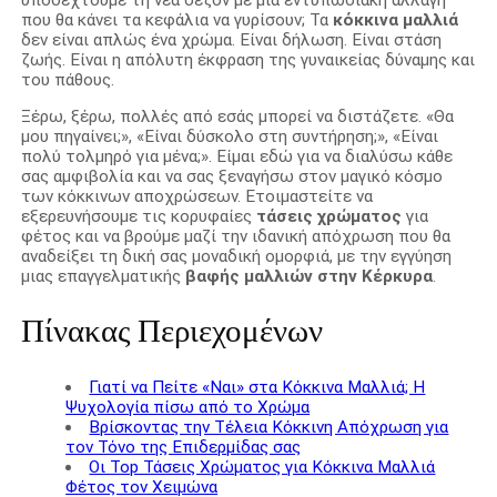
που θα κάνει τα κεφάλια να γυρίσουν; Τα
κόκκινα μαλλιά
δεν είναι απλώς ένα χρώμα. Είναι δήλωση. Είναι στάση
ζωής. Είναι η απόλυτη έκφραση της γυναικείας δύναμης και
του πάθους.
Ξέρω, ξέρω, πολλές από εσάς μπορεί να διστάζετε. «Θα
μου πηγαίνει;», «Είναι δύσκολο στη συντήρηση;», «Είναι
πολύ τολμηρό για μένα;». Είμαι εδώ για να διαλύσω κάθε
σας αμφιβολία και να σας ξεναγήσω στον μαγικό κόσμο
των κόκκινων αποχρώσεων. Ετοιμαστείτε να
εξερευνήσουμε τις κορυφαίες
τάσεις χρώματος
για
φέτος και να βρούμε μαζί την ιδανική απόχρωση που θα
αναδείξει τη δική σας μοναδική ομορφιά, με την εγγύηση
μιας επαγγελματικής
βαφής μαλλιών στην Κέρκυρα
.
Πίνακας Περιεχομένων
Γιατί να Πείτε «Ναι» στα Κόκκινα Μαλλιά; Η
Ψυχολογία πίσω από το Χρώμα
Βρίσκοντας την Τέλεια Κόκκινη Απόχρωση για
τον Τόνο της Επιδερμίδας σας
Οι Top Τάσεις Χρώματος για Κόκκινα Μαλλιά
Φέτος τον Χειμώνα