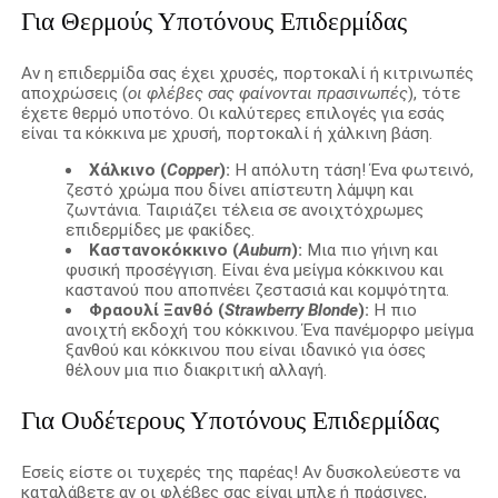
Για Θερμούς Υποτόνους Επιδερμίδας
Αν η επιδερμίδα σας έχει χρυσές, πορτοκαλί ή κιτρινωπές
αποχρώσεις (
οι φλέβες σας φαίνονται πρασινωπές
), τότε
έχετε θερμό υποτόνο. Οι καλύτερες επιλογές για εσάς
είναι τα κόκκινα με χρυσή, πορτοκαλί ή χάλκινη βάση.
Χάλκινο (
Copper
):
Η απόλυτη τάση! Ένα φωτεινό,
ζεστό χρώμα που δίνει απίστευτη λάμψη και
ζωντάνια. Ταιριάζει τέλεια σε ανοιχτόχρωμες
επιδερμίδες με φακίδες.
Καστανοκόκκινο (
Auburn
):
Μια πιο γήινη και
φυσική προσέγγιση. Είναι ένα μείγμα κόκκινου και
καστανού που αποπνέει ζεστασιά και κομψότητα.
Φραουλί Ξανθό (
Strawberry Blonde
):
Η πιο
ανοιχτή εκδοχή του κόκκινου. Ένα πανέμορφο μείγμα
ξανθού και κόκκινου που είναι ιδανικό για όσες
θέλουν μια πιο διακριτική αλλαγή.
Για Ουδέτερους Υποτόνους Επιδερμίδας
Εσείς είστε οι τυχερές της παρέας! Αν δυσκολεύεστε να
καταλάβετε αν οι φλέβες σας είναι μπλε ή πράσινες,