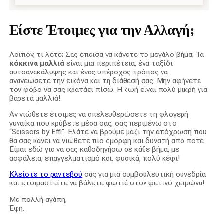
Είστε Έτοιμες για την Αλλαγή;
Λοιπόν, τι λέτε; Σας έπεισα να κάνετε το μεγάλο βήμα; Τα
κόκκινα μαλλιά
είναι μια περιπέτεια, ένα ταξίδι
αυτοανακάλυψης και ένας υπέροχος τρόπος να
ανανεώσετε την εικόνα και τη διάθεσή σας. Μην αφήνετε
τον φόβο να σας κρατάει πίσω. Η ζωή είναι πολύ μικρή για
βαρετά μαλλιά!
Αν νιώθετε έτοιμες να απελευθερώσετε τη φλογερή
γυναίκα που κρύβετε μέσα σας, σας περιμένω στο
“Scissors by Effi”. Ελάτε να βρούμε μαζί την απόχρωση που
θα σας κάνει να νιώθετε πιο όμορφη και δυνατή από ποτέ.
Είμαι εδώ για να σας καθοδηγήσω σε κάθε βήμα, με
ασφάλεια, επαγγελματισμό και, φυσικά, πολύ κέφι!
Κλείστε το ραντεβού
σας για μια συμβουλευτική συνεδρία
και ετοιμαστείτε να βάλετε φωτιά στον φετινό χειμώνα!
Με πολλή αγάπη,
Έφη.