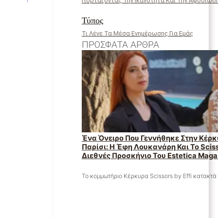
Γιορτάζοντας Την Ικανότητα Και Την Αφοσίωσ
Τύπος
Τι Λένε Τα Μέσα Ενημέρωσης Για Εμάς
ΠΡΌΣΦΑΤΑ ΆΡΘΡΑ
Ένα Όνειρο Που Γεννήθηκε Στην Κέρκ
Παρίσι: Η Έφη Λουκανάρη Και Το Scisso
Διεθνές Προσκήνιο Του Estetica Maga
Το κομμωτήριο Κέρκυρα Scissors by Effi κατακτά