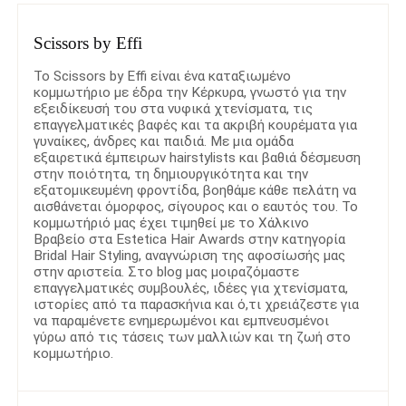
Scissors by Effi
Το Scissors by Effi είναι ένα καταξιωμένο
κομμωτήριο με έδρα την Κέρκυρα, γνωστό για την
εξειδίκευσή του στα νυφικά χτενίσματα, τις
επαγγελματικές βαφές και τα ακριβή κουρέματα για
γυναίκες, άνδρες και παιδιά. Με μια ομάδα
εξαιρετικά έμπειρων hairstylists και βαθιά δέσμευση
στην ποιότητα, τη δημιουργικότητα και την
εξατομικευμένη φροντίδα, βοηθάμε κάθε πελάτη να
αισθάνεται όμορφος, σίγουρος και ο εαυτός του. Το
κομμωτήριό μας έχει τιμηθεί με το Χάλκινο
Βραβείο στα Estetica Hair Awards στην κατηγορία
Bridal Hair Styling, αναγνώριση της αφοσίωσής μας
στην αριστεία. Στο blog μας μοιραζόμαστε
επαγγελματικές συμβουλές, ιδέες για χτενίσματα,
ιστορίες από τα παρασκήνια και ό,τι χρειάζεστε για
να παραμένετε ενημερωμένοι και εμπνευσμένοι
γύρω από τις τάσεις των μαλλιών και τη ζωή στο
κομμωτήριο.