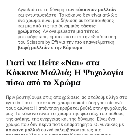
Αγκαλιάστε τη δύναμη των
κόκκινων μαλλιών
και εντυπωσιάστε! Το κόκκινο δεν είναι απλώς
ένα χρώμα, είναι μια δήλωση αυτοπεποίθησης
και μια από τις πιο δυναμικές
τάσεις
χρώματος
. Αν ονειρεύεστε μια τέτοια
μεταμόρφωση, εμπιστευτείτε την εξειδίκευση
του Scissors by Effi για την πιο επαγγελματική
βαφή μαλλιών στην Κέρκυρα
.
Γιατί να Πείτε «Ναι» στα
Κόκκινα Μαλλιά; Η Ψυχολογία
πίσω από το Χρώμα
Πριν βουτήξουμε στις αποχρώσεις, ας σταθούμε λίγο στο
«γιατί». Γιατί το κόκκινο χρώμα ασκεί τόση γοητεία ανά
τους αιώνες; Η απάντηση κρύβεται βαθιά στην ψυχολογία
μας. Το κόκκινο είναι το χρώμα της φωτιάς, του πάθους,
της αγάπης, της ενέργειας και της δύναμης. Είναι ένα
χρώμα που δεν περνά ποτέ απαρατήρητο. Οι γυναίκες με
κόκκινα μαλλιά
συχνά εκλαμβάνονται ως πιο