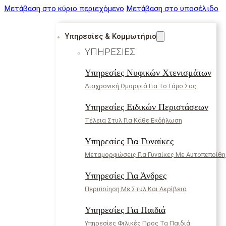
Μετάβαση στο κύριο περιεχόμενο
Μετάβαση στο υποσέλιδο
Υπηρεσίες & Κομμωτήριο
ΥΠΗΡΕΣΊΕΣ
Υπηρεσίες Νυφικών Χτενισμάτων
Διαχρονική Ομορφιά Για Το Γάμο Σας
Υπηρεσίες Ειδικών Περιστάσεων
Τέλεια Στυλ Για Κάθε Εκδήλωση
Υπηρεσίες Για Γυναίκες
Μεταμορφώσεις Για Γυναίκες Με Αυτοπεποίθ
Υπηρεσίες Για Άνδρες
Περιποίηση Με Στυλ Και Ακρίβεια
Υπηρεσίες Για Παιδιά
Υπηρεσίες Φιλικές Προς Τα Παιδιά